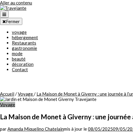
Aller au contenu
Fermer
voyage
Travejante
hébergement
Restaurants
gastronomie
mode
beauté
décoration
Contact
Accueil
/
Voyage
/
La Maison de Monet à Giverny : une journée à l’
Voyage
La Maison de Monet à Giverny : une journée 
par
Amanda Miquelino Chatelain
mis à jour le
08/05/2025
09/05/20