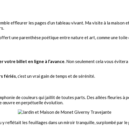
La
Maison
de
Monet
à
mble effleurer les pages d’un tableau vivant. Ma visite à la maison et
Giverny
rs.
:
une
offert une parenthèse poétique entre nature et art, comme une toile q
journée
à
l’univers
impressionniste
r votre billet en ligne à l’avance
. Non seulement cela vous évitera l
rs fériés
, c’est un vrai gain de temps et de sérénité.
mphonie de couleurs qui jaillit de toutes parts. Des allées fleuries à 
ne œuvre en perpétuelle évolution.
au y reflétait les feuillages dans un miroir tranquille, surplombé par 