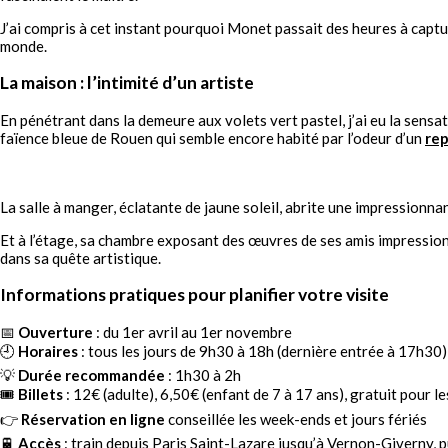
J’ai compris à cet instant pourquoi Monet passait des heures à captur
monde.
La maison : l’intimité d’un artiste
En pénétrant dans la demeure aux volets vert pastel, j’ai eu la sensa
faïence bleue de Rouen qui semble encore habité par l’odeur d’un
re
La salle à manger, éclatante de jaune soleil, abrite une impressionn
Et à l’étage, sa chambre exposant des œuvres de ses amis impressio
dans sa quête artistique.
Informations pratiques pour planifier votre visite
📅
Ouverture
: du 1er avril au 1er novembre
🕘
Horaires
: tous les jours de 9h30 à 18h (dernière entrée à 17h30)
💡
Durée recommandée
: 1h30 à 2h
🎟️
Billets
: 12€ (adulte), 6,50€ (enfant de 7 à 17 ans), gratuit pour l
👉
Réservation en ligne
conseillée les week-ends et jours fériés
🚆
Accès
: train depuis Paris Saint-Lazare jusqu’à Vernon-Giverny, p