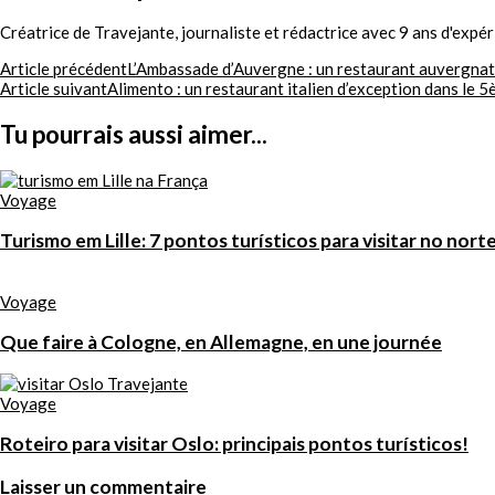
Créatrice de Travejante, journaliste et rédactrice avec 9 ans d'expé
Navigation
Article précédent
L’Ambassade d’Auvergne : un restaurant auvergnat
Article suivant
Alimento : un restaurant italien d’exception dans le 5
d'article
Tu pourrais aussi aimer...
Voyage
Turismo em Lille: 7 pontos turísticos para visitar no nort
Voyage
Que faire à Cologne, en Allemagne, en une journée
Voyage
Roteiro para visitar Oslo: principais pontos turísticos!
Laisser un commentaire