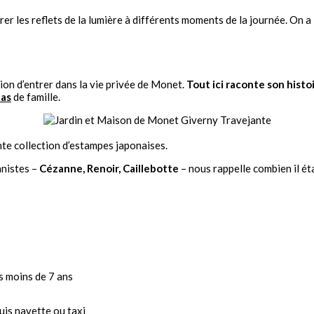
er les reflets de la lumière à différents moments de la journée. On a 
tion d’entrer dans la vie privée de Monet.
Tout ici raconte son histo
pas
de famille.
ante collection d’estampes japonaises.
nnistes –
Cézanne, Renoir, Caillebotte
– nous rappelle combien il ét
es moins de 7 ans
uis navette ou taxi