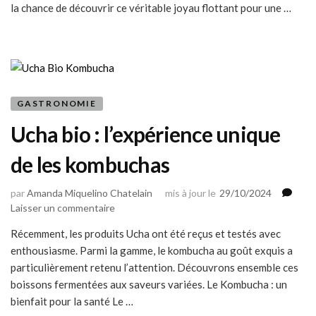
dîner
la chance de découvrir ce véritable joyau flottant pour une …
croisière
d’exception
sur
la
Seine
GASTRONOMIE
Ucha bio : l’expérience unique
de les kombuchas
par
Amanda Miquelino Chatelain
mis à jour le
29/10/2024
sur
Laisser un commentaire
Ucha
Récemment, les produits Ucha ont été reçus et testés avec
bio
enthousiasme. Parmi la gamme, le kombucha au goût exquis a
:
l’expérience
particulièrement retenu l’attention. Découvrons ensemble ces
unique
boissons fermentées aux saveurs variées. Le Kombucha : un
de
bienfait pour la santé Le …
les