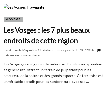
côté
de
Paris
VOYAGE
Les Vosges : les 7 plus beaux
endroits de cette région
par
Amanda Miquelino Chatelain
mis à jour le
19/09/2024
sur
Laisser un commentaire
Les
Les Vosges, une région où la nature se dévoile avec splendeur
Vosges
et générosité, offrent un terrain de jeu parfait pour les
:
les
amoureux de la nature et des grands espaces. Ce territoire est
7
un véritable paradis pour les randonneurs, avec ses …
plus
beaux
endroits
de
cette