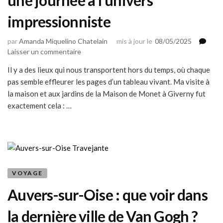
impressionniste
par
Amanda Miquelino Chatelain
mis à jour le
08/05/2025
sur
Laisser un commentaire
La
Il y a des lieux qui nous transportent hors du temps, où chaque
Maison
pas semble effleurer les pages d’un tableau vivant. Ma visite à
de
Monet
la maison et aux jardins de la Maison de Monet à Giverny fut
à
exactement cela : …
Giverny
:
une
journée
à
l’univers
VOYAGE
impressionniste
Auvers-sur-Oise : que voir dans
la dernière ville de Van Gogh ?