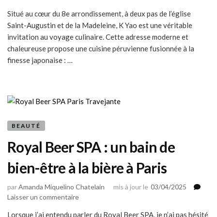
K
Situé au cœur du 8e arrondissement, à deux pas de l’église
Yao
Saint-Augustin et de la Madeleine, K Yao est une véritable
:
une
invitation au voyage culinaire. Cette adresse moderne et
fusion
chaleureuse propose une cuisine péruvienne fusionnée à la
péruvienne
finesse japonaise : …
&
nikkei
à
Paris
BEAUTÉ
Royal Beer SPA : un bain de
bien-être à la bière à Paris
par
Amanda Miquelino Chatelain
mis à jour le
03/04/2025
sur
Laisser un commentaire
Royal
Lorsque j’ai entendu parler du Royal Beer SPA, je n’ai pas hésité
Beer