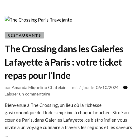
kombuchas
RESTAURANTS
The Crossing dans les Galeries
Lafayette à Paris : votre ticket
repas pour l’Inde
par
Amanda Miquelino Chatelain
mis à jour le
06/10/2024
sur
Laisser un commentaire
The
Bienvenue à The Crossing, un lieu où la richesse
Crossing
gastronomique de l’Inde s’exprime à chaque bouchée. Situé au
dans
les
cœur de Paris, dans Galeries Lafayette, ce bistro indien vous
Galeries
invite à un voyage culinaire à travers les régions et les saveurs
Lafayette
…