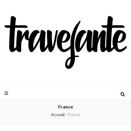
Travejante
France
Accueil
/
France