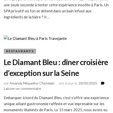
une seule seconde à tenter cette expérience insolite à Paris. Un
SPA
:
SPA privatif où l’on se détend dans un bain infusé aux
un
ingrédients de la bière ? Il …
bain
de
bien-
être
à
la
RESTAURANTS
bière
à
Le Diamant Bleu : dîner croisière
Paris
d’exception sur la Seine
par
Amanda Miquelino Chatelain
mis à jour le
20/03/2025
sur
Laisser un commentaire
Le
Embarquer à bord du Diamant Bleu, c’est s’offrir une expérience
Diamant
unique alliant gastronomie raffinée et vue imprenable sur les
Bleu
:
monuments illuminés de Paris. Le 15 mars 2025, nous avons eu