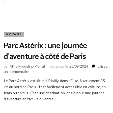
…
faut
savoir
pour
sélectionner
le
meilleur
VOYAGE
Parc Astérix : une journée
d’aventure à côté de Paris
par
Aline Miquelino Pierrat
mis à jour le
23/09/2024
Laisser
sur
un commentaire
Parc
Le Parc Astérix est situé à Plailly, dans l’Oise, à seulement 35
Astérix
km au nord de Paris. Il est facilement accessible en voiture, en
:
une
train ou en bus. C’est une destination idéale pour une journée
journée
d’aventure en famille ou entre …
d’aventure
à