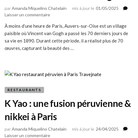
par
Amanda Miquelino Chatelain
mis à jour le
01/05/2025
sur
Laisser un commentaire
Auvers-
​À moins d’une heure de Paris, Auvers-sur-Oise est un village
sur-
paisible où Vincent van Gogh a passé les 70 derniers jours de
Oise
:
sa vie en 1890. Durant cette période, il a réalisé plus de 70
que
œuvres, capturant la beauté des …
voir
dans
la
dernière
ville
de
RESTAURANTS
Van
Gogh
K Yao : une fusion péruvienne &
?
nikkei à Paris
par
Amanda Miquelino Chatelain
mis à jour le
24/04/2025
sur
Laisser un commentaire