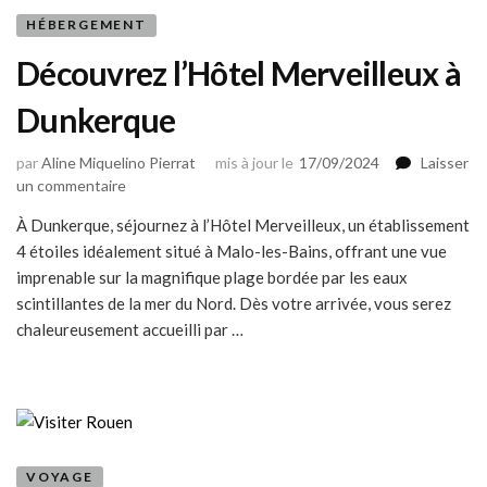
région
HÉBERGEMENT
Découvrez l’Hôtel Merveilleux à
Dunkerque
par
Aline Miquelino Pierrat
mis à jour le
17/09/2024
Laisser
sur
un commentaire
Découvrez
À Dunkerque, séjournez à l’Hôtel Merveilleux, un établissement
l’Hôtel
4 étoiles idéalement situé à Malo-les-Bains, offrant une vue
Merveilleux
à
imprenable sur la magnifique plage bordée par les eaux
Dunkerque
scintillantes de la mer du Nord. Dès votre arrivée, vous serez
chaleureusement accueilli par …
VOYAGE