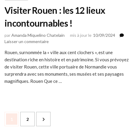
Visiter Rouen : les 12 lieux
incontournables !
par
Amanda Miquelino Chatelain
mis à jour le
10/09/2024
sur
Laisser un commentaire
Visiter
Rouen, surnommée la « ville aux cent clochers », est une
Rouen
destination riche en histoire et en patrimoine. Si vous prévoyez
:
les
de visiter Rouen, cette ville portuaire de Normandie vous
12
surprendra avec ses monuments, ses musées et ses paysages
lieux
magnifiques. Rouen Que ce …
incontournables
!
Navigation
Page
Page
1
2
des
articles