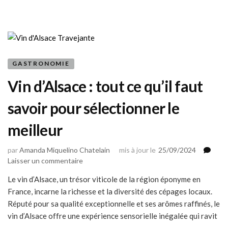
à
Paris
:
votre
ticket
repas
GASTRONOMIE
pour
l’Inde
Vin d’Alsace : tout ce qu’il faut
savoir pour sélectionner le
meilleur
par
Amanda Miquelino Chatelain
mis à jour le
25/09/2024
sur
Laisser un commentaire
Vin
Le vin d’Alsace, un trésor viticole de la région éponyme en
d’Alsace
France, incarne la richesse et la diversité des cépages locaux.
:
tout
Réputé pour sa qualité exceptionnelle et ses arômes raffinés, le
ce
vin d’Alsace offre une expérience sensorielle inégalée qui ravit
qu’il