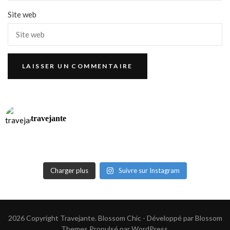
Site web
travejante
Charger plus
Suivre sur Instagram
2026 Copyright
Travejante
.
Blossom Chic - Développé par
Blossom
Themes
.Propulsé par
WordPress
.