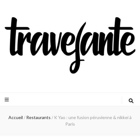
Travejante
Accueil
/
Restaurants
/
K Yao : une fusion péruvienne & nikkei à
Paris