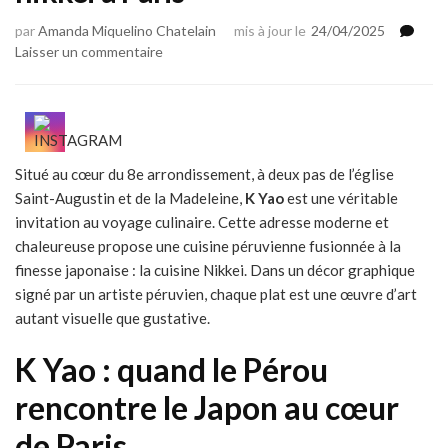
par
Amanda Miquelino Chatelain
mis à jour le
24/04/2025
sur
Laisser un commentaire
K
Yao
:
une
fusion
Situé au cœur du 8e arrondissement, à deux pas de l’église
péruvienne
Saint-Augustin et de la Madeleine,
&
K Yao
est une véritable
nikkei
invitation au voyage culinaire. Cette adresse moderne et
à
chaleureuse propose une cuisine péruvienne fusionnée à la
Paris
finesse japonaise : la cuisine Nikkei. Dans un décor graphique
signé par un artiste péruvien, chaque plat est une œuvre d’art
autant visuelle que gustative.
K Yao : quand le Pérou
rencontre le Japon au cœur
de Paris