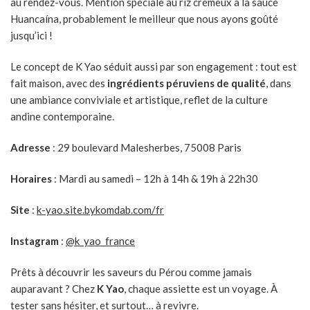
au rendez-vous. Mention spéciale au riz crémeux à la sauce
Huancaína, probablement le meilleur que nous ayons goûté
jusqu’ici !
Le concept de K Yao séduit aussi par son engagement : tout est
fait maison, avec des
ingrédients péruviens de qualité
, dans
une ambiance conviviale et artistique, reflet de la culture
andine contemporaine.
Adresse
: 29 boulevard Malesherbes, 75008 Paris
Horaires
: Mardi au samedi – 12h à 14h & 19h à 22h30
Site
:
k-yao.site.bykomdab.com/fr
Instagram
:
@k_yao_france
Prêts à découvrir les saveurs du Pérou comme jamais
auparavant ? Chez
K Yao
, chaque assiette est un voyage. À
tester sans hésiter, et surtout… à revivre.