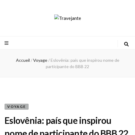
Travejante
Accueil
/
Voyage
/
Eslovênia: país que inspirou nome de
participante do BBB 22
VOYAGE
Eslovênia: país que inspirou
nome de participante do BBB 22