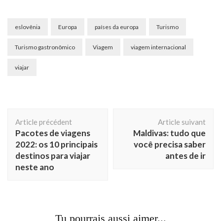
eslovênia
Europa
países da europa
Turismo
Turismo gastronômico
Viagem
viagem internacional
viajar
Navigation
Article précédent
Article suivant
d'article
Pacotes de viagens
Maldivas: tudo que
2022: os 10 principais
você precisa saber
destinos para viajar
antes de ir
neste ano
Tu pourrais aussi aimer...