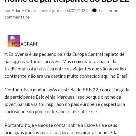
par
Ariane Costa
mis à jour le
04/02/2022
Laisser un
sur
commentaire
Eslovênia:
país
que
inspirou
nome
A Eslovênia é um pequeno país da Europa Central repleto de
de
paisagens naturais incríveis. Mas como não faz parte da
participante
do
tradicional rota turística entre os viajantes que vão ao velho
BBB
continente, não era um destino muito conhecido aqui no Brasil.
22
Contudo, isso mudou após a estreia do BBB 22, com a chegada
da participante Eslovênia Marques. Isso porque o nome da
jovem paraibana foi inspirado no país europeu e despertou a
curiosidade do público de saber mais sobre ele.
Portanto, hoje vamos te contar sobre a Eslovênia e seus
principais pontos turísticos para te inspirar a conhecê-la.