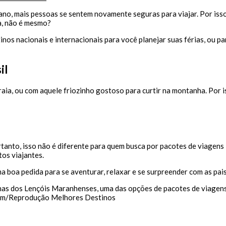
Pacotes
no, mais pessoas se sentem novamente seguras para viajar. Por isso
de
a, não é mesmo?
viagens
2022:
os nacionais e internacionais para você planejar suas férias, ou par
os
10
principais
il
destinos
para
viajar
aia, ou com aquele friozinho gostoso para curtir na montanha. Por i
neste
ano
rtanto, isso não é diferente para quem busca por pacotes de viagens
os viajantes.
a boa pedida para se aventurar, relaxar e se surpreender com as pai
m/Reprodução Melhores Destinos