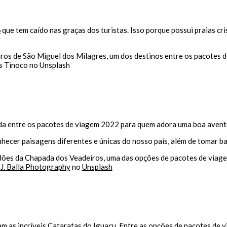
o
que tem caído nas graças dos turistas. Isso porque possui praias cri
s Tinoco no Unsplash
ida entre os pacotes de viagem 2022 para quem adora uma boa avent
onhecer paisagens diferentes e únicas do nosso país, além de tomar b
e
J. Balla Photography
no
Unsplash
cam as incríveis Cataratas do Iguaçu. Entre as opções de pacotes de v