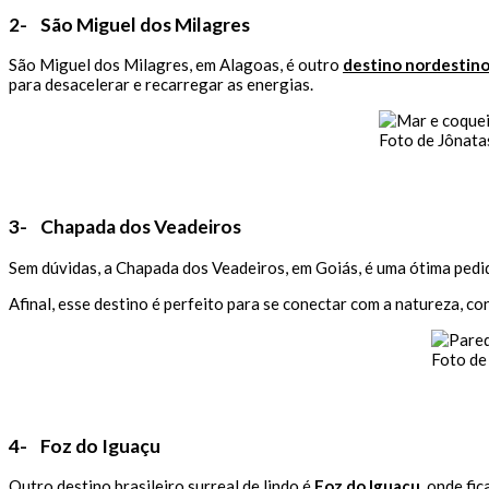
2- São Miguel dos Milagres
São Miguel dos Milagres, em Alagoas, é outro
destino nordestin
para desacelerar e recarregar as energias.
Foto de Jônata
3- Chapada dos Veadeiros
Sem dúvidas, a Chapada dos Veadeiros, em Goiás, é uma ótima ped
Afinal, esse destino é perfeito para se conectar com a natureza, c
Foto d
4- Foz do Iguaçu
Outro destino brasileiro surreal de lindo é
Foz do Iguaçu
, onde fi