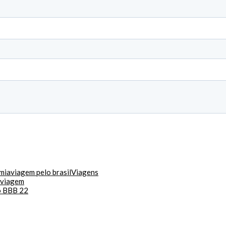
mia
viagem pelo brasil
Viagens
 viagem
do BBB 22