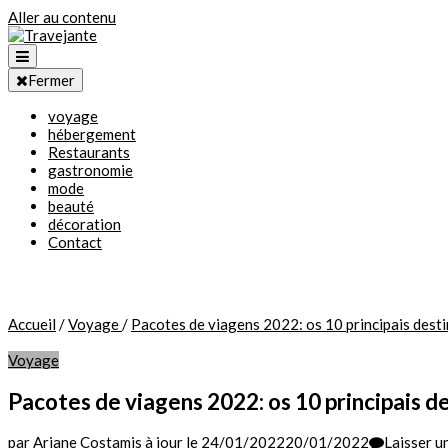
Aller au contenu
Fermer
voyage
Travejante
hébergement
Restaurants
gastronomie
mode
beauté
décoration
Contact
Accueil
/
Voyage
/
Pacotes de viagens 2022: os 10 principais desti
Voyage
Pacotes de viagens 2022: os 10 principais de
par
Ariane Costa
mis à jour le
24/01/2022
20/01/2022
Laisser u