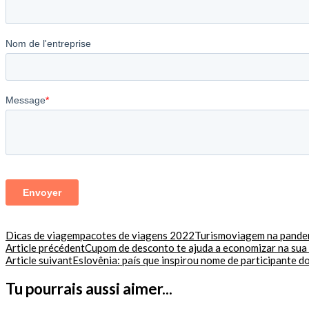
Dicas de viagem
pacotes de viagens 2022
Turismo
viagem na pande
Navigation
Article précédent
Cupom de desconto te ajuda a economizar na sua
Article suivant
Eslovênia: país que inspirou nome de participante 
d'article
Tu pourrais aussi aimer...