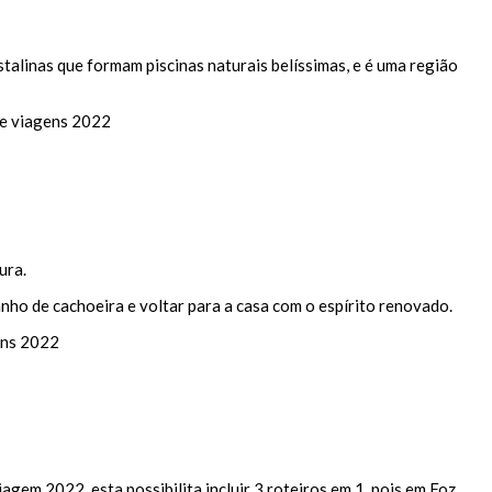
stalinas que formam piscinas naturais belíssimas, e é uma região
ura.
anho de cachoeira e voltar para a casa com o espírito renovado.
iagem 2022, esta possibilita incluir 3 roteiros em 1, pois em Foz