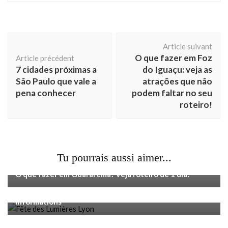
Navigation
Article suivant
d'article
O que fazer em Foz
Article précédent
7 cidades próximas a
do Iguaçu: veja as
São Paulo que vale a
atrações que não
pena conhecer
podem faltar no seu
roteiro!
Tu pourrais aussi aimer...
Voyage
O que fazer em Guararema? Veja roteiro de 1 dia!
Voyage
Fête des Lumières à Lyon : dates, horaires et
informations
Voyage
França para Londres: viagem de ônibus atravessando o