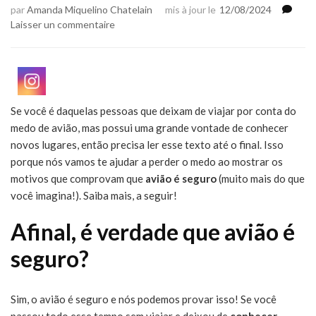
par
Amanda Miquelino Chatelain
mis à jour le
12/08/2024
sur
Laisser un commentaire
Viajar
de
avião
é
seguro?
Se você é daquelas pessoas que deixam de viajar por conta do
Descubra
medo de avião, mas possui uma grande vontade de conhecer
aqui!
novos lugares, então precisa ler esse texto até o final. Isso
porque nós vamos te ajudar a perder o medo ao mostrar os
motivos que comprovam que
avião é seguro
(muito mais do que
você imagina!). Saiba mais, a seguir!
Afinal, é verdade que avião é
seguro?
Sim, o avião é seguro e nós podemos provar isso! Se você