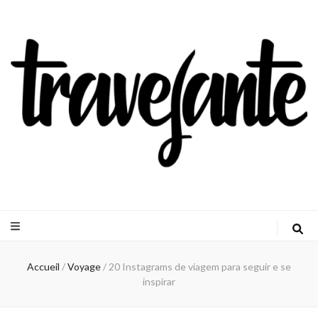
Travejante
Accueil
/
Voyage
/
20 Instagrams de viagem para seguir e se
inspirar