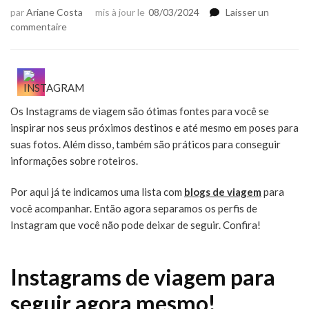
par
Ariane Costa
mis à jour le
08/03/2024
Laisser un
sur
commentaire
20
Instagrams
de
viagem
para
Os Instagrams de viagem são ótimas fontes para você se
seguir
inspirar nos seus próximos destinos e até mesmo em poses para
e
se
suas fotos. Além disso, também são práticos para conseguir
inspirar
informações sobre roteiros.
Por aqui já te indicamos uma lista com
blogs de viagem
para
você acompanhar. Então agora separamos os perfis de
Instagram que você não pode deixar de seguir. Confira!
Instagrams de viagem para
seguir agora mesmo!