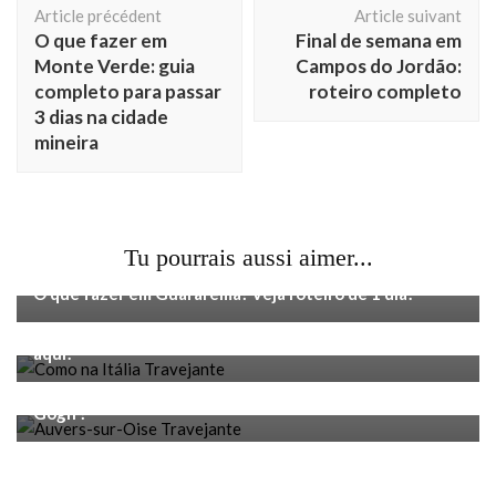
Article précédent
Article suivant
d'article
O que fazer em
Final de semana em
Monte Verde: guia
Campos do Jordão:
completo para passar
roteiro completo
3 dias na cidade
mineira
Tu pourrais aussi aimer...
Voyage
O que fazer em Guararema? Veja roteiro de 1 dia!
Voyage
O que fazer em Como, na Itália, em 1 dia? Descubra
aqui!
Voyage
Auvers-sur-Oise : que voir dans la dernière ville de Van
Gogh ?