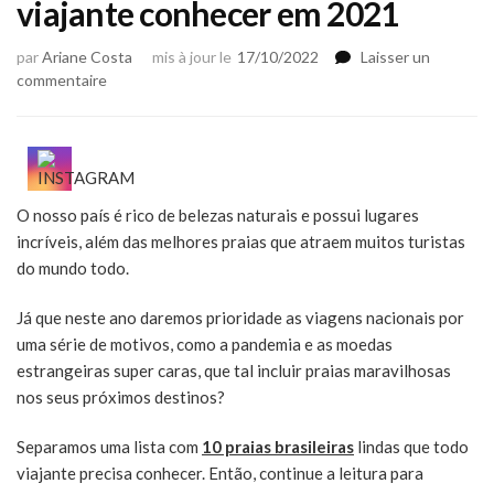
viajante conhecer em 2021
par
Ariane Costa
mis à jour le
17/10/2022
Laisser un
sur
commentaire
As
melhores
praias
para
todo
O nosso país é rico de belezas naturais e possui lugares
viajante
incríveis, além das melhores praias que atraem muitos turistas
conhecer
em
do mundo todo.
2021
Já que neste ano daremos prioridade as viagens nacionais por
uma série de motivos, como a pandemia e as moedas
estrangeiras super caras, que tal incluir praias maravilhosas
nos seus próximos destinos?
Separamos uma lista com
10 praias brasileiras
lindas que todo
viajante precisa conhecer. Então, continue a leitura para