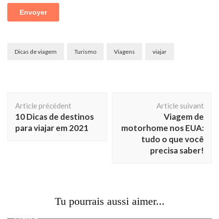
Dicas de viagem
Turismo
Viagens
viajar
Navigation
Article précédent
Article suivant
d'article
10 Dicas de destinos
Viagem de
para viajar em 2021
motorhome nos EUA:
tudo o que você
precisa saber!
Voyage
Tu pourrais aussi aimer...
Reims: roteiro de um dia na cidade do champagne, na
França