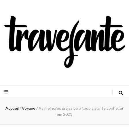
Travejante
Accueil
/
Voyage
/
As melhores praias para todo viajante conhecer
em 2021