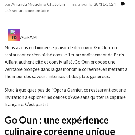
par
Amanda Miquelino Chatelain
mis à jour le
28/11/2024
sur
Laisser un commentaire
Go
Oun
:
restaurant
coréen
Nous avons eu l’immense plaisir de découvrir
Go Oun
, un
à
restaurant coréen niché dans le 1er arrondissement de
tester
Paris
.
à
Alliant authenticité et convivialité, Go Oun propose une
Paris
véritable plongée dans la gastronomie coréenne, en mettant à
l’honneur des saveurs intenses et des plats généreux.
Situé à quelques pas de l’Opéra Garnier, ce restaurant est une
invitation à explorer les délices d’Asie sans quitter la capitale
française. C’est parti !
Go Oun : une expérience
culinaire coréenne unique