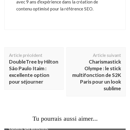
avec 9 ans d'expérience dans la création de
contenu optimisé pour la référence SEO.
Navigation
Article précédent
Article suivant
d'article
DoubleTree by Hilton
Charismastick
São Paulo Itaim :
Olympe : le stick
excellente option
multifonction de S2K
pour séjourner
Paris pour un look
sublime
Restaurants
Tu pourrais aussi aimer...
Le Bortsch Paris : un voyage chaleureux au cœur de la
cuisine ukrainienne