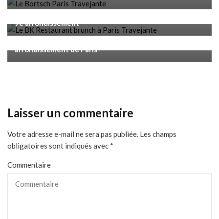
Restaurants
Le BK Restaurant à Paris : un brunch enchanté dans le
9e arrondissement
Restaurants
La Goutte d’Eau : une brasserie raffinée au 14ᵉ
arrondissement de Paris
Laisser un commentaire
Votre adresse e-mail ne sera pas publiée.
Les champs
obligatoires sont indiqués avec
*
Commentaire