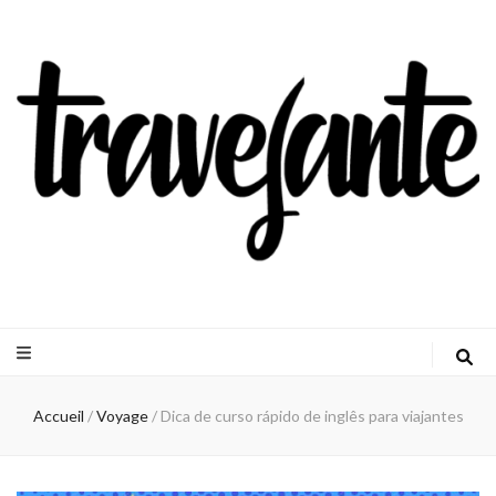
Travejante
Accueil
/
Voyage
/
Dica de curso rápido de inglês para viajantes