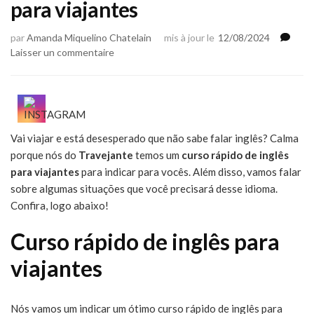
para viajantes
par
Amanda Miquelino Chatelain
mis à jour le
12/08/2024
sur
Laisser un commentaire
Dica
de
curso
rápido
de
Vai viajar e está desesperado que não sabe falar inglês? Calma
inglês
porque nós do
Travejante
para
temos um
curso rápido de inglês
viajantes
para viajantes
para indicar para vocês. Além disso, vamos falar
sobre algumas situações que você precisará desse idioma.
Confira, logo abaixo!
Curso rápido de inglês para
viajantes
Nós vamos um indicar um ótimo curso rápido de inglês para