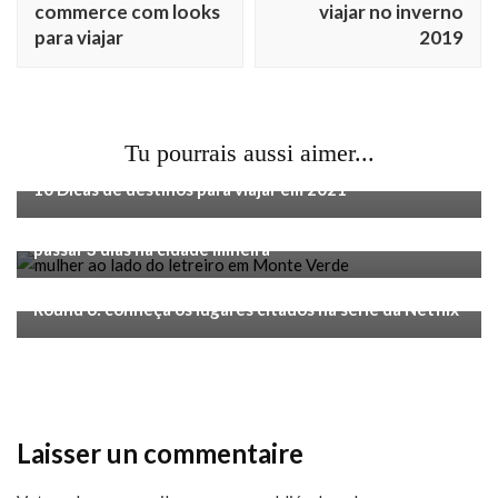
commerce com looks
viajar no inverno
para viajar
2019
Tu pourrais aussi aimer...
Voyage
10 Dicas de destinos para viajar em 2021
Voyage
O que fazer em Monte Verde: guia completo para
passar 3 dias na cidade mineira
Voyage
Round 6: conheça os lugares citados na série da Netflix
Laisser un commentaire