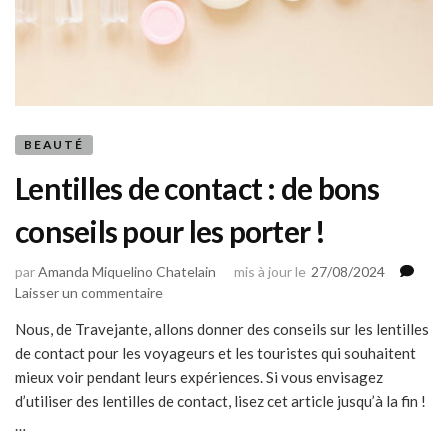
BEAUTÉ
Lentilles de contact : de bons
conseils pour les porter !
par
Amanda Miquelino Chatelain
mis à jour le
27/08/2024
sur
Laisser un commentaire
Lentilles
Nous, de Travejante, allons donner des conseils sur les lentilles
de
de contact pour les voyageurs et les touristes qui souhaitent
contact
:
mieux voir pendant leurs expériences. Si vous envisagez
de
d’utiliser des lentilles de contact, lisez cet article jusqu’à la fin !
bons
…
conseils