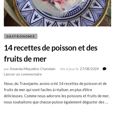
GASTRONOMIE
14 recettes de poisson et des
fruits de mer
par
Amanda Miquelino Chatelain
mis à jour le
27/08/2024
sur
Laisser un commentaire
14
Nous, du Travejante, avons créé 14 recettes de poisson et de
recettes
fruits de mer qui sont faciles à réaliser, en plus d’être
de
poisson
délicieuses. Comme nous adorons les poissons et fruits de mer,
et
nous souhaitons que chacun puisse également déguster des …
des
fruits