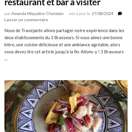
restaurant et bar à visiter
par
Amanda Miquelino Chatelain
mis à jour le
27/08/2024
sur
Laisser un commentaire
3
Nous de Travejante allons partager notre expérience dans les
Brasseurs
deux établissements du 3 Brasseurs. Si vous aimez une bonne
:
microbrasserie,
bière, une cuisine délicieuse et une ambiance agréable, alors
restaurant
vous devez lire cet article jusqu’à la fin. Allons-y ! 3 Brasseurs
et
…
bar
à
visiter