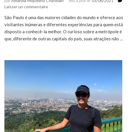
par
Amanda Miquelino Chatelain
mis à jour le
03/06/2021
sur
Laisser un commentaire
Atrações
São Paulo é uma das maiores cidades do mundo e oferece aos
turísticas
visitantes inúmeras e diferentes experiências para quem está
nos
principais
disposto a conhecê-la melhor. O curioso sobre a metrópole é
bairros
que, diferente de outras capitais do país, suas atrações não …
de
São
Paulo