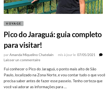
VOYAGE
Pico do Jaraguá: guia completo
para visitar!
par
Amanda Miquelino Chatelain
mis à jour le
07/05/2021
sur
Laisser un commentaire
Pico
Fui conhecer o Pico do Jaraguá, o ponto mais alto de São
do
Paulo, localizado na Zona Norte, e vou contar tudo o que você
Jaraguá:
guia
precisa saber antes de fazer esse passeio. Tenho certeza que
completo
você vai adorar as informações para …
para
visitar!