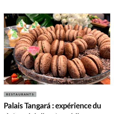
Chef
Alex
Atala
RESTAURANTS
Palais Tangará : expérience du