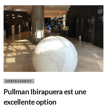
de
mer
HÉBERGEMENT
Pullman Ibirapuera est une
excellente option