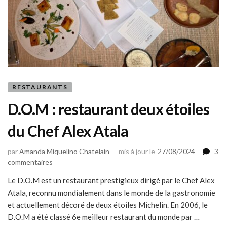
RESTAURANTS
D.O.M : restaurant deux étoiles
du Chef Alex Atala
par
Amanda Miquelino Chatelain
mis à jour le
27/08/2024
3
sur
commentaires
D.O.M
Le D.O.M est un restaurant prestigieux dirigé par le Chef Alex
:
Atala, reconnu mondialement dans le monde de la gastronomie
restaurant
deux
et actuellement décoré de deux étoiles Michelin. En 2006, le
étoiles
D.O.M a été classé 6e meilleur restaurant du monde par …
du