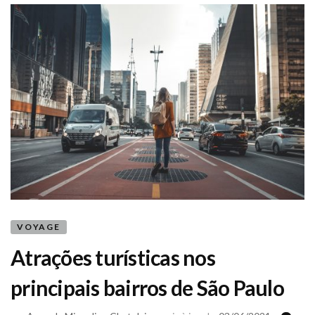
a
cidade
dos
melhores
ângulos
e
do
alto
VOYAGE
Atrações turísticas nos
principais bairros de São Paulo