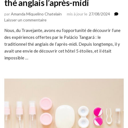
thé anglais l’après-midi
par
Amanda Miquelino Chatelain
mis à jour le
27/08/2024
sur
Laisser un commentaire
Palais
Nous, du Travejante, avons eu l’opportunité de découvrir l’une
Tangará :
des expériences offertes par le Palácio Tangará : le
expérience
du
traditionnel thé anglais de l’après-midi. Depuis longtemps, il y
thé
avait une envie de découvrir cet hôtel 5 étoiles, et il était
anglais
impossible …
l’après-
midi