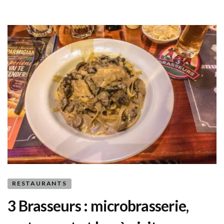
pour
les
porter
!
RESTAURANTS
3 Brasseurs : microbrasserie,