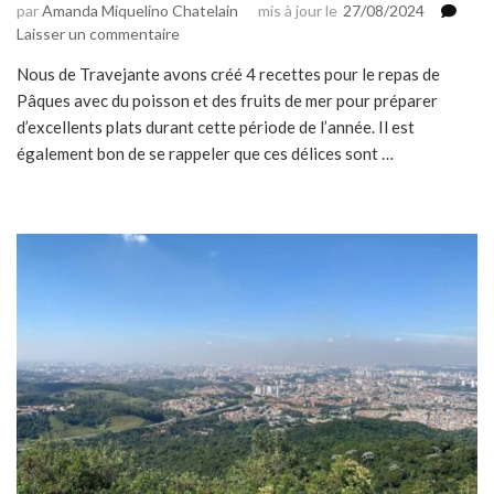
par
Amanda Miquelino Chatelain
mis à jour le
27/08/2024
sur
Laisser un commentaire
Repas
Nous de Travejante avons créé 4 recettes pour le repas de
de
Pâques avec du poisson et des fruits de mer pour préparer
Pâques
:
d’excellents plats durant cette période de l’année. Il est
4
également bon de se rappeler que ces délices sont …
idées
pour
un
menu
parfait