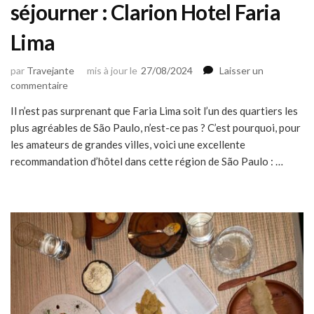
séjourner : Clarion Hotel Faria
Lima
par
Travejante
mis à jour le
27/08/2024
Laisser un
sur
commentaire
Excellente
Il n’est pas surprenant que Faria Lima soit l’un des quartiers les
option
plus agréables de São Paulo, n’est-ce pas ? C’est pourquoi, pour
pour
séjourner
les amateurs de grandes villes, voici une excellente
:
recommandation d’hôtel dans cette région de São Paulo : …
Clarion
Hotel
Faria
Lima