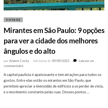
VOYAGE
Mirantes em São Paulo: 9 opções
para ver a cidade dos melhores
ângulos e do alto
par
Ariane Costa
mis à jour le
09/09/2021
Laisser un
sur
commentaire
Mirantes
A capital paulista é apaixonante e tem atrações para todos os
em
gostos. Entre elas estão os mirantes em São Paulo, que
São
Paulo:
permitem apreciar a imensidão de edifícios a se perder de vista,
9
e o movimento constante pelas ruas. Desses pontos …
opções
para
ver