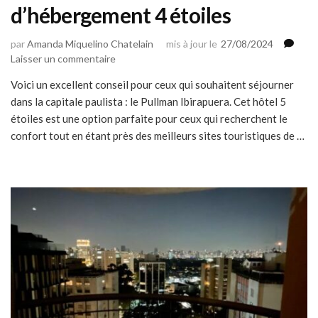
d’hébergement 4 étoiles
par
Amanda Miquelino Chatelain
mis à jour le
27/08/2024
sur
Laisser un commentaire
Pullman
Voici un excellent conseil pour ceux qui souhaitent séjourner
Ibirapuera
dans la capitale paulista : le Pullman Ibirapuera. Cet hôtel 5
est
une
étoiles est une option parfaite pour ceux qui recherchent le
excellente
confort tout en étant près des meilleurs sites touristiques de …
option
d’hébergement
4
étoiles