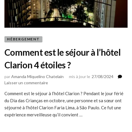
HÉBERGEMENT
Comment est le séjour à l’hôtel
Clarion 4 étoiles ?
par
Amanda Miquelino Chatelain
mis à jour le
27/08/2024
sur
Laisser un commentaire
Comment
Comment est le séjour à l’hôtel Clarion ? Pendant le jour férié
est
du Dia das Crianças en octobre, une personne et sa sœur ont
le
séjour
séjourné à l’hôtel Clarion Faria Lima, à São Paulo. Ce fut une
à
expérience merveilleuse qu’il convient …
l’hôtel
Clarion
4