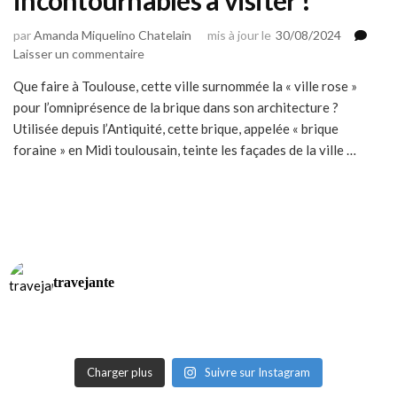
par
Amanda Miquelino Chatelain
mis à jour le
30/08/2024
sur
Laisser un commentaire
Que
Que faire à Toulouse, cette ville surnommée la « ville rose »
faire
pour l’omniprésence de la brique dans son architecture ?
à
Toulouse
Utilisée depuis l’Antiquité, cette brique, appelée « brique
?
foraine » en Midi toulousain, teinte les façades de la ville …
12
incontournables
à
visiter
!
travejante
Charger plus
Suivre sur Instagram