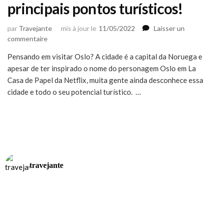
principais pontos turísticos!
par
Travejante
mis à jour le
11/05/2022
Laisser un
sur
commentaire
Roteiro
Pensando em visitar Oslo? A cidade é a capital da Noruega e
para
apesar de ter inspirado o nome do personagem Oslo em La
visitar
Oslo:
Casa de Papel da Netflix, muita gente ainda desconhece essa
principais
cidade e todo o seu potencial turístico. …
pontos
turísticos!
travejante