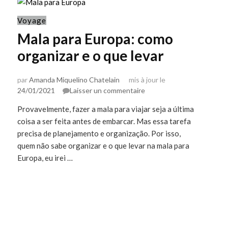
Voyage
Mala para Europa: como
organizar e o que levar
par
Amanda Miquelino Chatelain
mis à jour le
sur
24/01/2021
Laisser un commentaire
Mala
Provavelmente, fazer a mala para viajar seja a última
para
coisa a ser feita antes de embarcar. Mas essa tarefa
Europa:
como
precisa de planejamento e organização. Por isso,
organizar
quem não sabe organizar e o que levar na mala para
e
Europa, eu irei …
o
que
levar