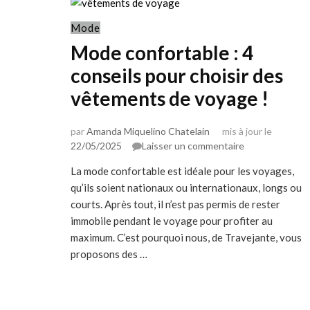
Mode
Mode confortable : 4
conseils pour choisir des
vêtements de voyage !
par
Amanda Miquelino Chatelain
mis à jour le
sur
22/05/2025
Laisser un commentaire
Mode
La mode confortable est idéale pour les voyages,
confortable
qu’ils soient nationaux ou internationaux, longs ou
:
4
courts. Après tout, il n’est pas permis de rester
conseils
immobile pendant le voyage pour profiter au
pour
maximum. C’est pourquoi nous, de Travejante, vous
choisir
proposons des …
des
vêtements
de
voyage