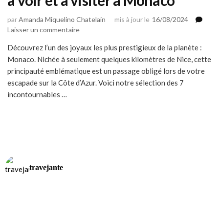
par
Amanda Miquelino Chatelain
mis à jour le
16/08/2024
sur
Laisser un commentaire
Voici
Découvrez l’un des joyaux les plus prestigieux de la planète :
les
Monaco. Nichée à seulement quelques kilomètres de Nice, cette
7
spots incontournables
principauté emblématique est un passage obligé lors de votre
à
escapade sur la Côte d’Azur. Voici notre sélection des 7
voir
incontournables …
et
à
visiter
à
Monaco
travejante