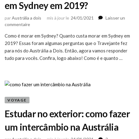
em Sydney em 2019?
par
Austrália a dois
mis à jour le
24/01/2021
Laisser un
sur
commentaire
Como
Como é morar em Sydney? Quanto custa morar em Sydney em
é
2019? Essas foram algumas perguntas que o Travejante fez
e
quanto
para nós do Austrália a Dois. Então, agora vamos responder
custa
tudo para vocês. Confira, logo abaixo! Como é e quanto …
morar
em
Sydney
em
2019?
VOYAGE
Estudar no exterior: como fazer
um intercâmbio na Austrália