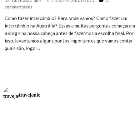
par
Austrália a dois
mis à jour le
24/01/2021
2
sur
commentaires
Estudar
Como fazer intercâmbio? Para onde vamos? Como fazer um
no
intercâmbio na Austrália? Essas e muitas perguntas começaram
exterior:
como
a surgir na nossa cabeça antes de fazermos a escolha final. Por
fazer
isso, levantamos alguns pontos importantes que vamos contar
um
quais são, logo …
intercâmbio
na
Austrália
travejante