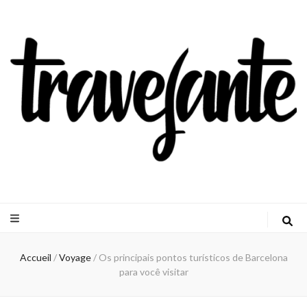
Travejante
Accueil
/
Voyage
/
Os principais pontos turísticos de Barcelona
para você visitar