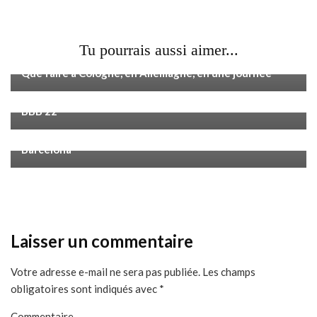
Tu pourrais aussi aimer...
Voyage
Que faire à Cologne, en Allemagne, en une journée
Voyage
Eslovênia: país que inspirou nome de participante do
BBB 22
Voyage
Monte Tibidabo: como chegar no ponto mais alto de
Barcelona
Laisser un commentaire
Votre adresse e-mail ne sera pas publiée.
Les champs
obligatoires sont indiqués avec
*
Commentaire