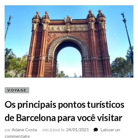
VOYAGE
Os principais pontos turísticos
de Barcelona para você visitar
par
Ariane Costa
mis à jour le
24/01/2021
Laisser un
sur
commentaire