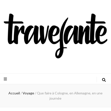
Travejante
Accueil
/
Voyage
/
Que faire à Cologne, en Allemagne, en une
journée