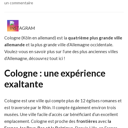
sur
un commentaire
Que
faire
à
Cologne,
en
Cologne (Köln en allemand) est la
quatrième plus grande ville
Allemagne,
allemande
et la plus grande ville d’Allemagne occidentale.
en
une
Voulez-vous en savoir plus sur l’une des plus anciennes villes
journée
d’Allemagne, découvrez tout ici !
Cologne : une expérience
exaltante
Cologne est une ville qui compte plus de 12 églises romanes et
est traversée par le Rhin. Il compte également environ trois
musées. Une ville facile d’accès car bénéficiant d’un excellent
emplacement. Cologne est proche des
frontières
avec
la
France, les Pays-Bas et la Belgique
. Depuis Lille, en France,