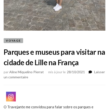
VOYAGE
Parques e museus para visitar na
cidade de Lille na França
par
Aline Miquelino Pierrat
mis à jour le
28/10/2021
Laisser
sur
un commentaire
Parques
e
museus
para
visitar
O Travejante me convidou para falar sobre os parques e
na