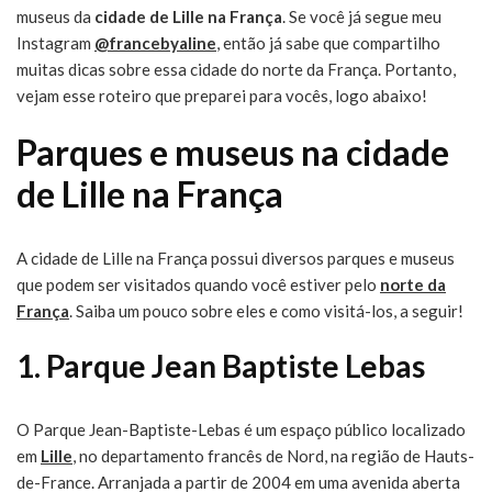
museus da
cidade de Lille na França
cidade
. Se você já segue meu
de
Instagram
@francebyaline
, então já sabe que compartilho
Lille
muitas dicas sobre essa cidade do norte da França. Portanto,
na
vejam esse roteiro que preparei para vocês, logo abaixo!
França
Parques e museus na cidade
de Lille na França
A cidade de Lille na França possui diversos parques e museus
que podem ser visitados quando você estiver pelo
norte da
França
. Saiba um pouco sobre eles e como visitá-los, a seguir!
1. Parque Jean Baptiste Lebas
O Parque Jean-Baptiste-Lebas é um espaço público localizado
em
Lille
, no departamento francês de Nord, na região de Hauts-
de-France. Arranjada a partir de 2004 em uma avenida aberta