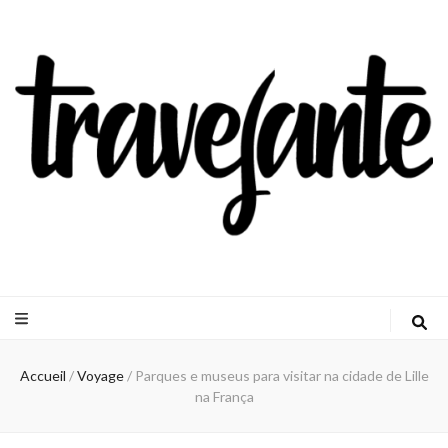
Travejante
Accueil
/
Voyage
/
Parques e museus para visitar na cidade de Lille
na França