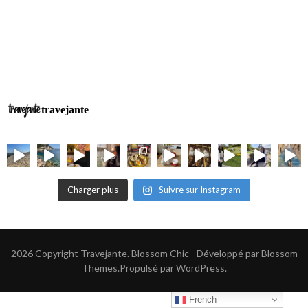
travejante
Charger plus
Suivre sur Instagram
2026 Copyright
Travejante
.
Blossom Chic - Développé par
Blossom
Themes
.Propulsé par
WordPress
.
French