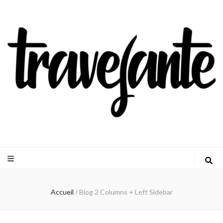
Travejante
Accueil
/
Blog 2 Columns + Left Sidebar